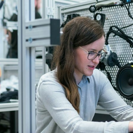
30+ anos
de experiência em EHS
2,5M+
trabalhadores gerenciados
100+
empresas atendidas