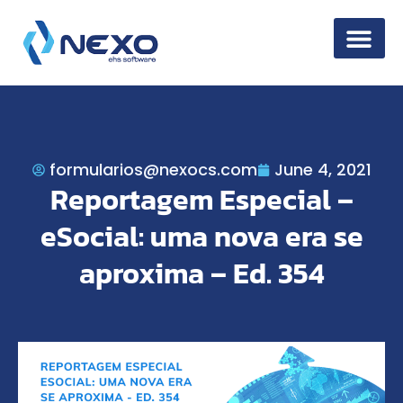
Information Secur
formularios@nexocs.com
June 4, 2021
Reportagem Especial –
eSocial: uma nova era se
aproxima – Ed. 354