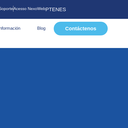
Soporte
Acesso NexoWeb
PT
EN
ES
Información
Blog
Contáctenos