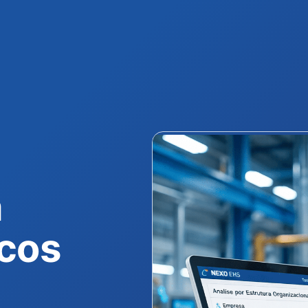
a
scos