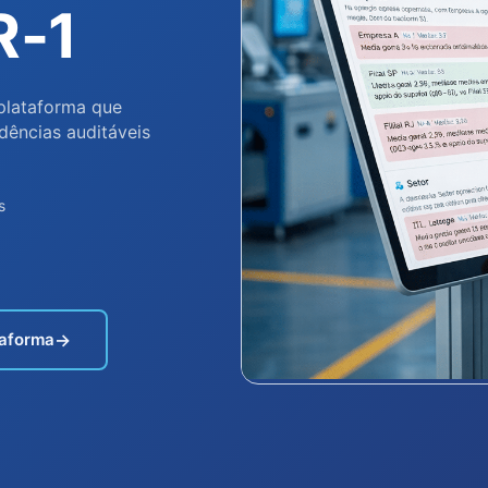
R-1
 plataforma que
dências auditáveis
s
taforma