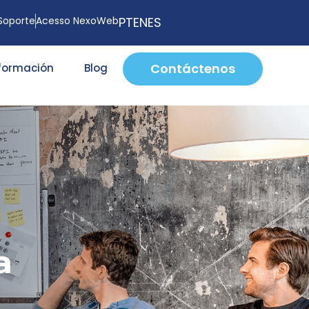
Soporte
Acesso NexoWeb
PT
EN
ES
Contáctenos
nformación
Blog
a