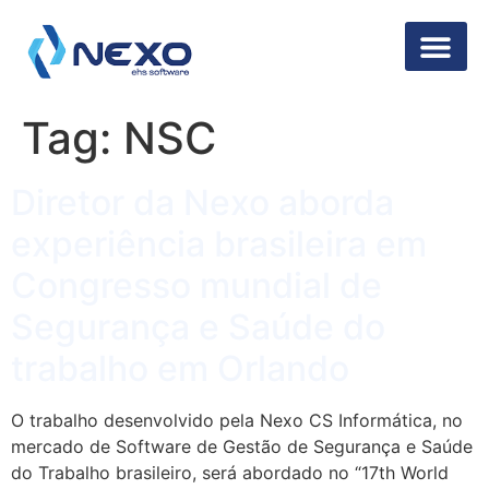
Segurança da 
Tag:
NSC
Diretor da Nexo aborda
experiência brasileira em
Congresso mundial de
Segurança e Saúde do
trabalho em Orlando
O trabalho desenvolvido pela Nexo CS Informática, no
mercado de Software de Gestão de Segurança e Saúde
do Trabalho brasileiro, será abordado no “17th World