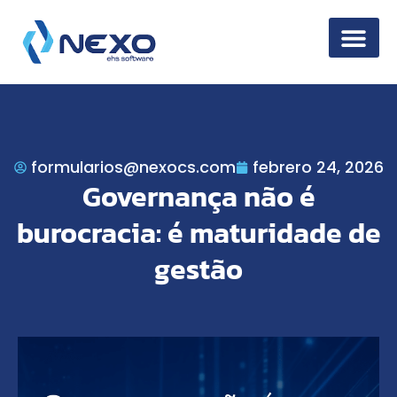
Seguridad de la
formularios@nexocs.com
febrero 24, 2026
Governança não é
burocracia: é maturidade de
gestão