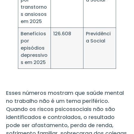
transtorno
s ansiosos
em 2025
Benefícios
126.608
Previdênci
por
a Social
5
episódios
depressivo
s em 2025
Esses números mostram que saúde mental
no trabalho não é um tema periférico.
Quando os riscos psicossociais não são
identificados e controlados, o resultado
pode ser afastamento, perda de renda,
sofrimento familiar, sobrecarga dos colegas