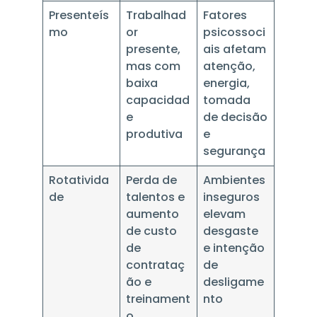
Presenteís
Trabalhad
Fatores
mo
or
psicossoci
presente,
ais afetam
mas com
atenção,
baixa
energia,
capacidad
tomada
e
de decisão
produtiva
e
segurança
Rotativida
Perda de
Ambientes
de
talentos e
inseguros
aumento
elevam
de custo
desgaste
de
e intenção
contrataç
de
ão e
desligame
treinament
nto
o