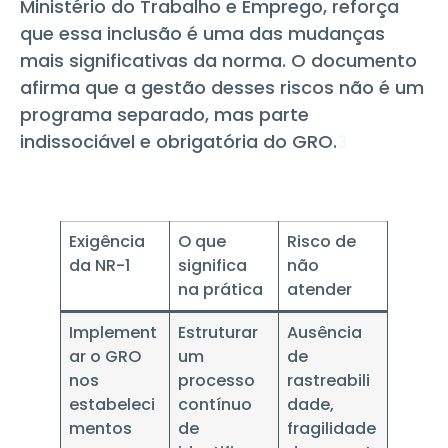
Ministério do Trabalho e Emprego, reforça
que essa inclusão é uma das mudanças
mais significativas da norma. O documento
afirma que a gestão desses riscos não é um
programa separado, mas parte
indissociável e obrigatória do GRO.
3
Exigência
O que
Risco de
da NR-1
significa
não
na prática
atender
Implement
Estruturar
Ausência
ar o GRO
um
de
nos
processo
rastreabili
estabeleci
contínuo
dade,
mentos
de
fragilidade