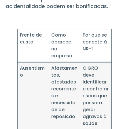
acidentalidade podem ser bonificadas.
7
Frente de
Como
Por que se
custo
aparece
conecta à
na
NR-1
empresa
Ausentism
Afastamen
O GRO
o
tos,
deve
atestados
identificar
recorrente
e controlar
s e
riscos que
necessida
possam
de de
gerar
reposição
agravos à
saúde