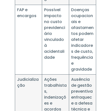
FAP e
Possível
Doenças
encargos
impacto
ocupacion
no custo
ais e
previdenci
afastamen
ário
tos podem
vinculado
afetar
à
indicadore
acidentali
s de custo,
dade
frequência
e
gravidade
Judicializa
Ações
Ausência
ção
trabalhista
de gestão
s,
preventiva
indenizaçõ
enfraquec
es e
e a defesa
acordos
técnica e