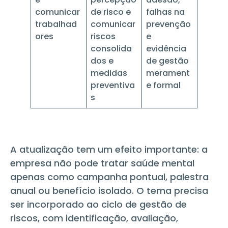
comunicar
de risco e
falhas na
trabalhad
comunicar
prevenção
ores
riscos
e
consolida
evidência
dos e
de gestão
medidas
merament
preventiva
e formal
s
A atualização tem um efeito importante: a
empresa não pode tratar saúde mental
apenas como campanha pontual, palestra
anual ou benefício isolado. O tema precisa
ser incorporado ao ciclo de gestão de
riscos, com identificação, avaliação,