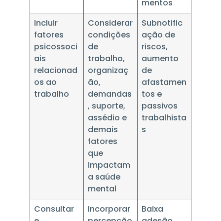
mentos
Incluir
Considerar
Subnotific
fatores
condições
ação de
psicossoci
de
riscos,
ais
trabalho,
aumento
relacionad
organizaç
de
os ao
ão,
afastamen
trabalho
demandas
tos e
, suporte,
passivos
assédio e
trabalhista
demais
s
fatores
que
impactam
a saúde
mental
Consultar
Incorporar
Baixa
e
percepção
adesão,