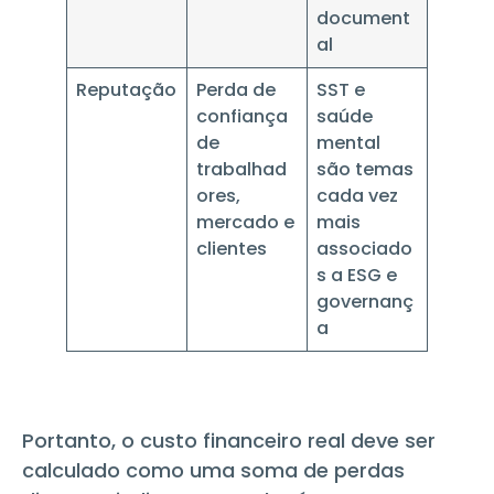
document
al
Reputação
Perda de
SST e
confiança
saúde
de
mental
trabalhad
são temas
ores,
cada vez
mercado e
mais
clientes
associado
s a ESG e
governanç
a
Portanto, o custo financeiro real deve ser
calculado como uma soma de perdas