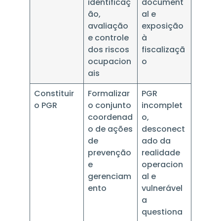
identificaç
document
ão,
al e
avaliação
exposição
e controle
à
dos riscos
fiscalizaçã
ocupacion
o
ais
Constituir
Formalizar
PGR
o PGR
o conjunto
incomplet
coordenad
o,
o de ações
desconect
de
ado da
prevenção
realidade
e
operacion
gerenciam
al e
ento
vulnerável
a
questiona