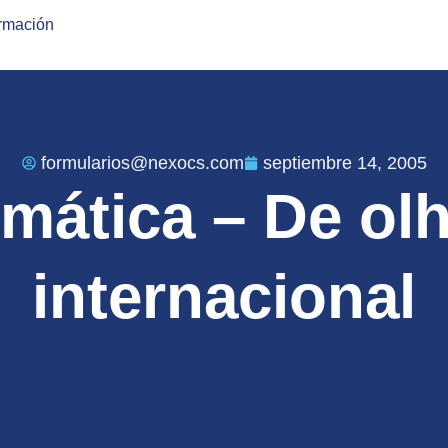
ormación
formularios@nexocs.com
septiembre 14, 2005
rmática – De ol
internacional