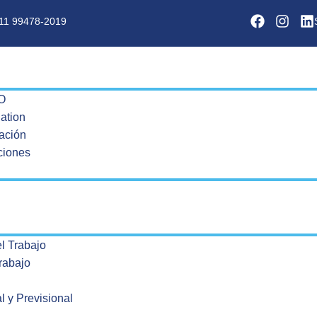
11 99478-2019
O
ation
zación
aciones
l Trabajo
rabajo
l y Previsional