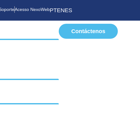
Soporte
Acesso NexoWeb
PT
EN
ES
Contáctenos