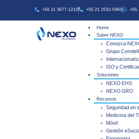
+55 11 3677-1210
+55 21 2532-5960
+55 
Home
Sobre NEXO
Conozca NEX
Grupo Constell
Internacionali
ISO y Certific
Soluciones
NEXO EHS
NEXO GRO
Recursos
Seguridad en e
Medicina del T
Móvil
Gestión eSocia
Ergonomia