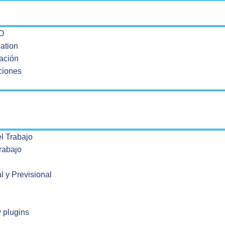
O
ation
zación
aciones
l Trabajo
rabajo
l y Previsional
 plugins