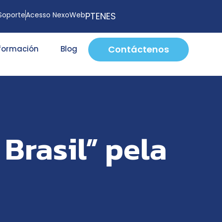
Soporte
Acesso NexoWeb
PT
EN
ES
Contáctenos
nformación
Blog
Brasil” pela