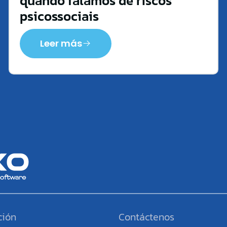
quando falamos de riscos
psicossociais
Leer más
ción
Contáctenos