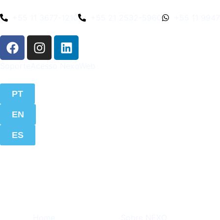
+55 11 3677-1210
+55 21 2532-5960
+55 11 994
Soporte
Acesso NexoWeb
PT
EN
ES
Home
Sobre NEXO