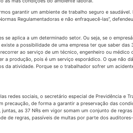
o às más condições do ambiente laboral.
rmos garantir um ambiente de trabalho seguro e saudável
as Normas Regulamentadoras e não enfraquecê-las”, defend
s se aplica a um determinado setor. Ou seja, se o empresá
ão existe a possibilidade de uma empresa ter que saber da
sa recorrer ao serviço de um técnico, engenheiro ou médic
recer a produção, pois é um serviço esporádico. O que nã
os da atividade. Porque se o trabalhador sofrer um aciden
as redes sociais, o secretário especial de Previdência e T
m precaução, de forma a garantir a preservação das condi
 juntas, as 37 NRs em vigor somam um conjunto de regras 
de de regras, passíveis de multas por parte dos auditores