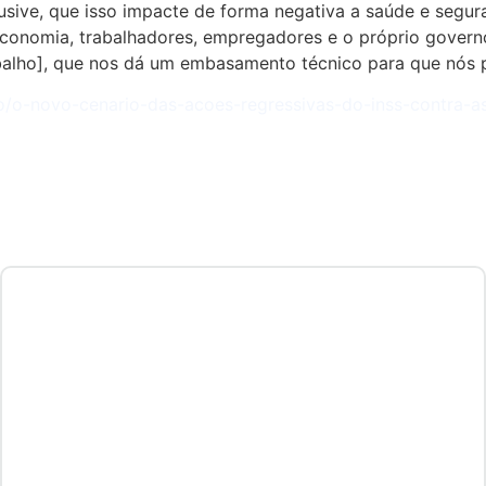
sive, que isso impacte de forma negativa a saúde e segura
economia, trabalhadores, empregadores e o próprio govern
balho], que nos dá um embasamento técnico para que nós p
do/o-novo-cenario-das-acoes-regressivas-do-inss-contra-