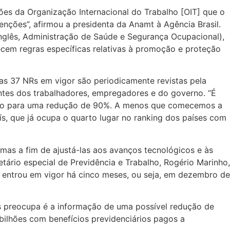
ões da Organização Internacional do Trabalho [OIT] que o
ções”, afirmou a presidenta da Anamt à Agência Brasil.
nglês, Administração de Saúde e Segurança Ocupacional),
ecem regras específicas relativas à promoção e proteção
 as 37 NRs em vigor são periodicamente revistas pela
antes dos trabalhadores, empregadores e do governo. “É
aço para uma redução de 90%. A menos que comecemos a
ís, que já ocupa o quarto lugar no ranking dos países com
as a fim de ajustá-las aos avanços tecnológicos e às
tário especial de Previdência e Trabalho, Rogério Marinho,
s entrou em vigor há cinco meses, ou seja, em dezembro de
s preocupa é a informação de uma possível redução de
bilhões com benefícios previdenciários pagos a