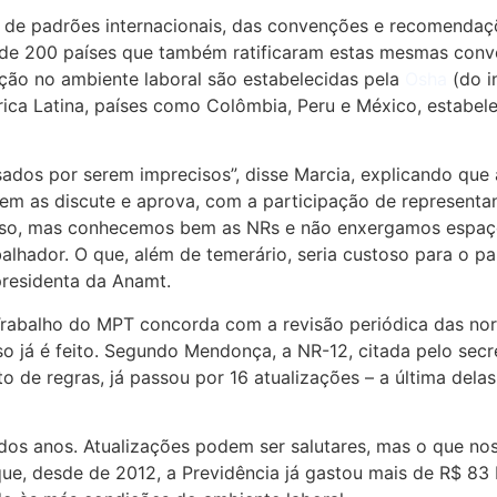
m de padrões internacionais, das convenções e recomendaç
de 200 países que também ratificaram estas mesmas conven
ção no ambiente laboral são estabelecidas pela
Osha
(do i
rica Latina, países como Colômbia, Peru e México, estabel
sados por serem imprecisos”, disse Marcia, explicando que
uem as discute e aprova, com a participação de represent
disso, mas conhecemos bem as NRs e não enxergamos esp
lhador. O que, além de temerário, seria custoso para o pa
presidenta da Anamt.
abalho do MPT concorda com a revisão periódica das norm
 já é feito. Segundo Mendonça, a NR-12, citada pelo secre
 de regras, já passou por 16 atualizações – a última dela
dos anos. Atualizações podem ser salutares, mas o que no
ue, desde de 2012, a Previdência já gastou mais de R$ 83 