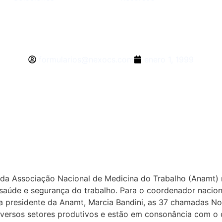
formularios@nexocs.com
enero 1, 1999
s ações regressiva
e da Associação Nacional de Medicina do Trabalho (Anamt)
e saúde e segurança do trabalho. Para o coordenador naci
a presidente da Anamt, Marcia Bandini, as 37 chamadas N
diversos setores produtivos e estão em consonância com o