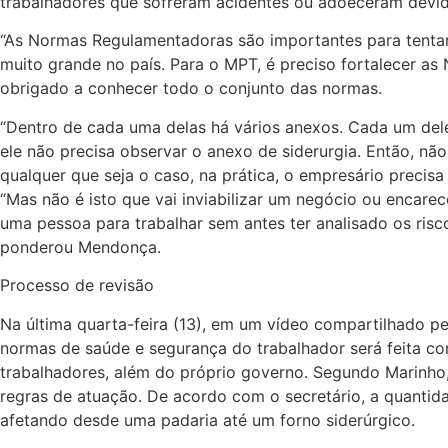
trabalhadores que sofreram acidentes ou adoeceram devid
“As Normas Regulamentadoras são importantes para tenta
muito grande no país. Para o MPT, é preciso fortalecer 
obrigado a conhecer todo o conjunto das normas.
“Dentro de cada uma delas há vários anexos. Cada um dele
ele não precisa observar o anexo de siderurgia. Então, n
qualquer que seja o caso, na prática, o empresário preci
“Mas não é isto que vai inviabilizar um negócio ou enca
uma pessoa para trabalhar sem antes ter analisado os risc
ponderou Mendonça.
Processo de revisão
Na última quarta-feira (13), em um vídeo compartilhado pel
normas de saúde e segurança do trabalhador será feita co
trabalhadores, além do próprio governo. Segundo Marinho,
regras de atuação. De acordo com o secretário, a quantida
afetando desde uma padaria até um forno siderúrgico.