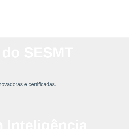
o do SESMT
ovadoras e certificadas.
 Inteligência