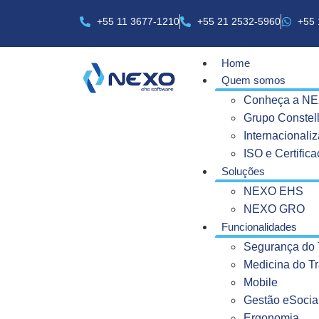
+55 11 3677-1210
+55 21 2532-5960
+55 
Home
Quem somos
Conheça a N
Grupo Constell
Internacionali
ISO e Certific
Soluções
NEXO EHS
NEXO GRO
Funcionalidades
Segurança do 
Medicina do T
Mobile
Gestão eSocial
Ergonomia