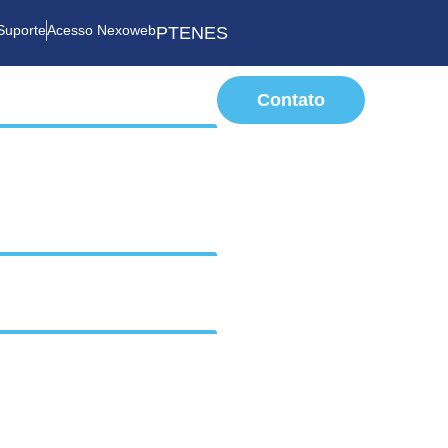
Suporte
Acesso Nexoweb
PT
EN
ES
Contato