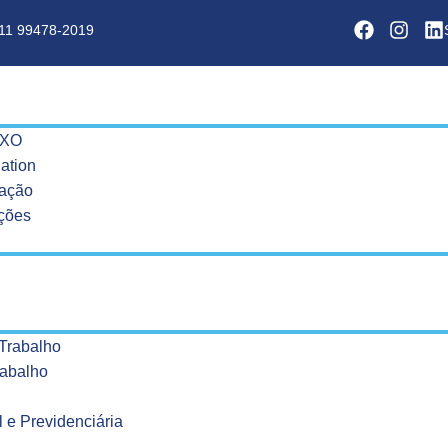
11 99478-2019
EXO
ation
zação
ações
Trabalho
rabalho
 e Previdenciária