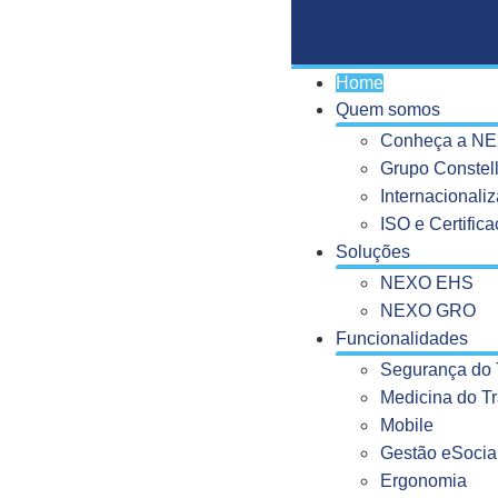
Home
Quem somos
Conheça a N
Grupo Constell
Internacionali
ISO e Certific
Soluções
NEXO EHS
NEXO GRO
Funcionalidades
Segurança do 
Medicina do T
Mobile
Gestão eSocial
Ergonomia