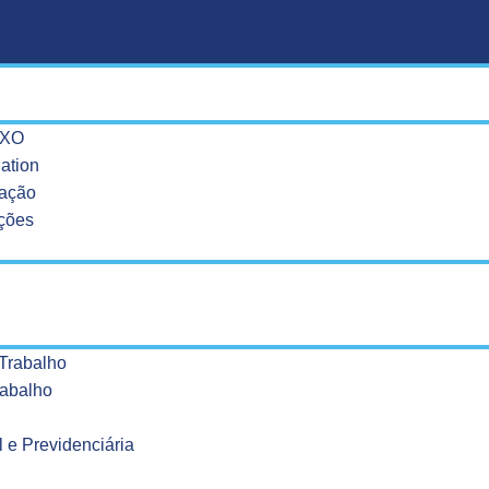
EXO
ation
zação
ações
Trabalho
rabalho
 e Previdenciária