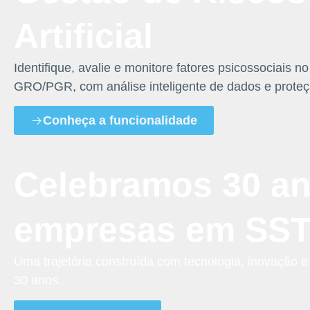
Artificial
Identifique, avalie e monitore fatores psicossociais 
GRO/PGR, com análise inteligente de dados e prote
Conheça a funcionalidade
Celebramos 30 an
empresas em SS
Uma trajetória construída com tecnologia, inovação
30 anos.