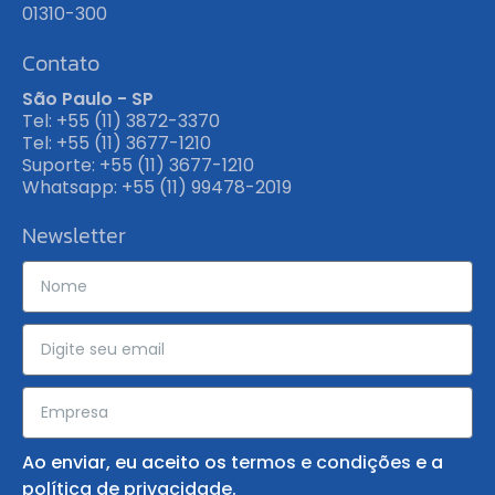
ativamente
eficientes e
01310-300
direcionadas
da
adaptados ao
para
Contato
saúde
seu negócio.
avaliação
dos
São Paulo - SP
ergonômica
seus
Tel: +55 (11) 3872-3370
do
Tel: +55 (11) 3677-1210
funcionários.
posto
Suporte: +55 (11) 3677-1210
de
Whatsapp: +55 (11) 99478-2019
trabalho.
Newsletter
Ao enviar, eu aceito os
termos e condições
e a
política de privacidade
.