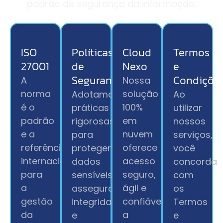
padrão de segurança da informação.
ISO
Políticas
Cloud
Termos
27001
de
Nexo
e
Segurança
Condiçõe
A
Nossa
norma
solução
Adotamos
Ao
é o
100%
práticas
utilizar
padrão
em
rigorosas
nossos
e a
nuvem
para
serviços,
referência
oferece
proteger
você
internacional
acesso
dados
concorda
para
seguro,
sensíveis,
com
a
ágil e
assegurando
os
gestão
confiável
integridade
Termos
da
a
e
e