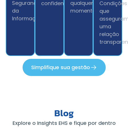
Segurança
qualquer
confidencialidade.
Condições
da
momento.
que
Informação.
assegura
uma
relação
transparen
Simplifique sua gestão
Blog
Explore o Insights EHS e fique por dentro