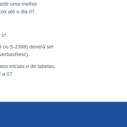
antir uma melhor
s até o dia 07.
 1º.
9 ou S-2399) deverá ser
 verbasResc).
os iniciais e de tabelas,
 a 07.