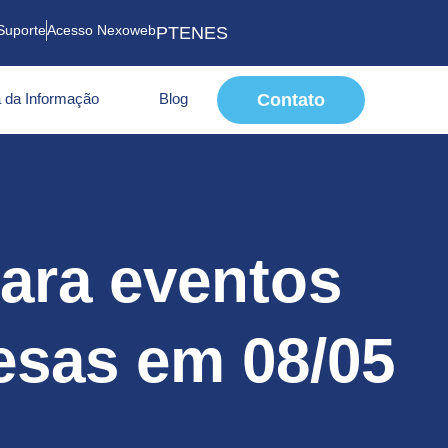
Suporte
Acesso Nexoweb
PT
EN
ES
 da Informação
Blog
Contato
para eventos
esas em 08/05