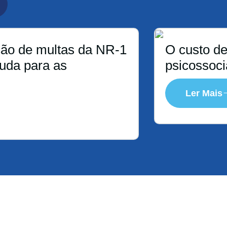
ção de multas da NR-1
O custo de
muda para as
psicossoci
Ler Mais