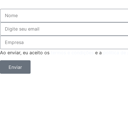
Ao enviar, eu aceito os
termos e condições
e a
política de
Enviar
Nexo CS Todos os 
Desenvolvido por