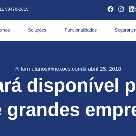
11 99478-2019
omos
Soluções
Funcionalidades
Segurança
formularios@nexocs.com
abril 25, 2018
ará disponível 
e grandes empr