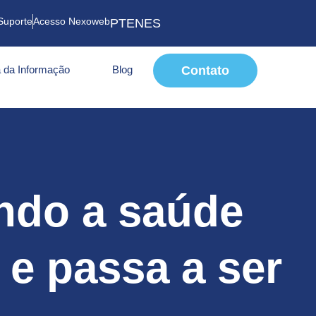
Suporte
Acesso Nexoweb
PT
EN
ES
 da Informação
Blog
Contato
ndo a saúde
 e passa a ser