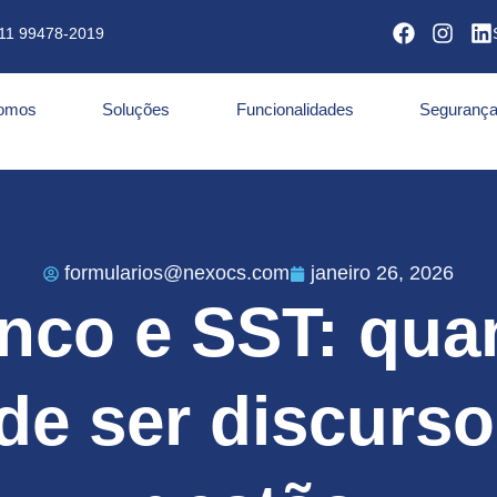
11 99478-2019
omos
Soluções
Funcionalidades
Segurança
formularios@nexocs.com
janeiro 26, 2026
anco e SST: qua
de ser discurso