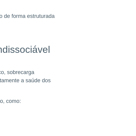
o de forma estruturada
ndissociável
co, sobrecarga
etamente a saúde dos
ão, como: