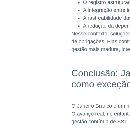
O registro estrutura
A integração entre 
A rastreabilidade d
A redução da depend
Nesse contexto, soluçõe
de obrigações. Elas cont
gestão mais madura, inte
Conclusão: Ja
como exceçã
O Janeiro Branco é um m
O avanço real, no entant
gestão contínua de SST.