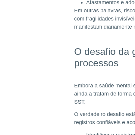
Afastamentos e adoe
Em outras palavras, risc
com fragilidades invisí
manifestam diariamente n
O desafio da g
processos
Embora a saúde mental e
ainda a tratam de forma d
SST.
O verdadeiro desafio est
registros confiáveis e a
Identificar e registr