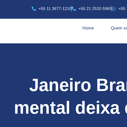
+55 11 3677-1210
+55 21 2532-5960
+55 
Home
Quem s
Janeiro Br
mental deixa 