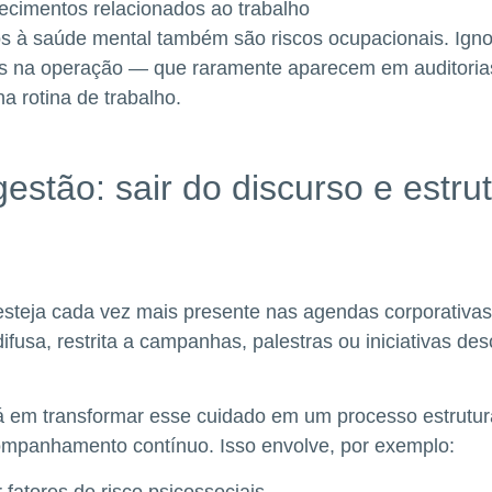
cimentos relacionados ao trabalho
os à saúde mental também são riscos ocupacionais. Ignor
veis na operação — que raramente aparecem em auditori
a rotina de trabalho.
estão: sair do discurso e estru
steja cada vez mais presente nas agendas corporativas
ifusa, restrita a campanhas, palestras ou iniciativas d
á em transformar esse cuidado em um processo estruturad
companhamento contínuo. Isso envolve, por exemplo:
ar fatores de risco psicossociais