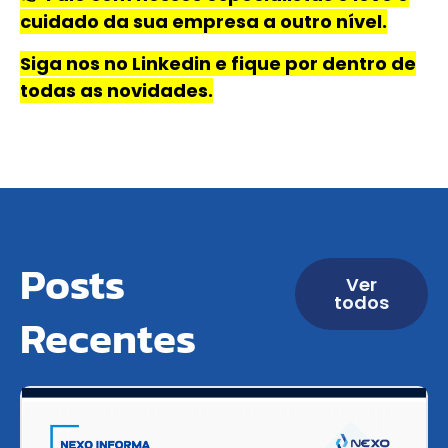
cuidado da sua empresa a outro nível.
Siga nos no Linkedin e fique por dentro de
todas as novidades.
Posts
Ver
todos
Recentes